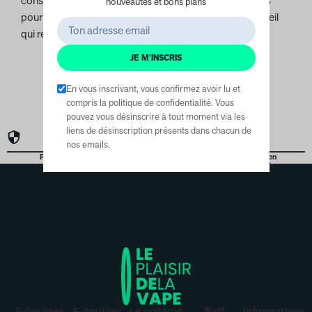
consommation. Il est important de faire des recherches
nouveautés et bons plans
pour comprendre les différences et de choisir un appareil
qui répond à vos besoins.
JE M'INSCRIS
En vous inscrivant, vous confirmez avoir lu et
compris la politique de confidentialité. Vous
pouvez vous désinscrire à tout moment via les
liens de désinscription présents dans chacun de
nos emails.
Paiement
Vap'expert
Livraison en
sécurisé
depuis 2010
24h à 48h
E-liquides
E-liquides
Le matériel
Puff
Informations