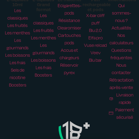
10ml
Grand
rechargeable
Ecigarettes-
Qui
format
et pods
Les
pods
sommes-
Les
X-bar cliff
classiques
Résistance
nous ?
classiques
puff
Les fruités
Clearomiser
Actualités
Les fruités
Blu 2.0
Les menthes
Cartouches
Nos
Les menthes
Elfa pro
Les
pods
calculateurs
Les
Vuse reload
gourmands
Accus et
Questions
gourmands
Veev
Les boissons
chargeurs
fréquentes
Les boissons
Blu bar
Les frais
Réservoir
Nous
Les frais
Sels de
pyrex
contacter
Boosters
nicotine
Rétractation
Boosters
après-vente
Livraison
rapide
Paiement
sécurisé