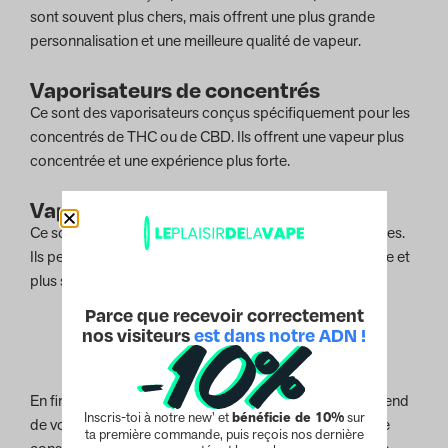
sont souvent plus chers, mais offrent une plus grande
personnalisation et une meilleure qualité de vapeur.
Vaporisateurs de concentrés
Ce sont des vaporisateurs conçus spécifiquement pour les
concentrés de THC ou de CBD. Ils offrent une vapeur plus
concentrée et une expérience plus forte.
Vaporisateurs d'herbes sèches
Ce sont des vaporisateurs conçus pour les herbes sèches.
Ils peuvent offrir une expérience de vapeur plus naturelle et
plus saine.
Parce que recevoir correctement
nos visiteurs
est dans notre ADN !
En fin de compte, le choix du meilleur vaporisateur dépend
Inscris-toi à notre new’ et
bénéficie de 10%
sur
de vos préférences personnelles et de vos habitudes de
ta première commande, puis reçois nos dernière