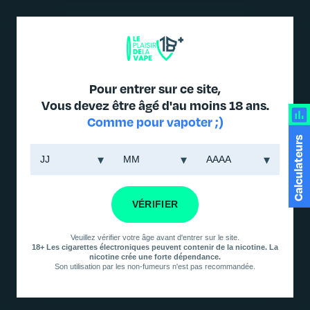
DES PRODUITS JUSQU'À -30% DANS L'ONGLET PROMO
Pour entrer sur ce site,
Vous devez être âgé d'au moins 18 ans.
Comme pour vapoter ;)
Les différents types de
Calculateurs
vaporisateurs : Quel est le meilleur
pour vous?
Il existe plusieurs types de vaporisateurs pour répondre aux besoins
VÉRIFIER
différents des utilisateurs de vape. Chacun a ses propres avantages et
inconvénients, il est donc important de comprendre les différences
Veuillez vérifier votre âge avant d'entrer sur le site.
pour choisir celui qui convient le mieux à vos besoins.
18+ Les cigarettes électroniques peuvent contenir de la nicotine. La
nicotine crée une forte dépendance.
Son utilisation par les non-fumeurs n'est pas recommandée.