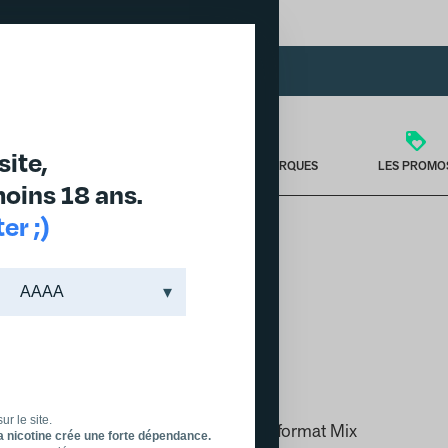
DES PRODUITS JUSQU'À -30% DANS L'ONGLET PROMO
site,
TÉRIEL
PUFF & PODS
NOS MARQUES
LES PROMO
oins 18 ans.
r ;)
quides, et puffs rechargeables
ur le site.
c notre sélection d’e-liquides grand format Mix
La nicotine crée une forte dépendance.