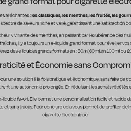
ide grand format pour cigarette elect
es alléchantes :
les classiques, les menthes, les fruités, les gourm
pectre de saveurs riche et varié, garantissant une satisfaction 
cheur vivifiante des menthes, en passant par l’exubérance des frui
fraîches, il y a toujours un e-liquide grand format pour éveiller vos
erez des e liquides grands formats en : 50ml,60ml,en 100ml ou 
raticité et Économie sans Comprom
pour une solution à la fois pratique et économique, sans faire de 
ent une autonomie prolongée. En réduisant les achats répétés et o
liquide favori. Elle permet une personnalisation facile et rapide d
nte et sans tracas. Pour conclure cela vous permet de profiter ple
cigarette électronique.