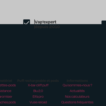
Vap'expert
depuis 2010
matériel
Puff rechargeable et pods
Informations
ettes-pods
X-bar cliff puff
Qui sommes-nous ?
istance
Blu 2.0
Actualités
aromiser
Elfa pro
Nos calculateurs
uches pods
Vuse reload
Questions fréquentes