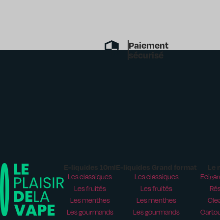
Paiement
sécurisé
E-liquides 10ml
E-liquides Grand format
Le 
Les classiques
Les classiques
Ecigar
Les fruités
Les fruités
Rés
Les menthes
Les menthes
Cle
Les gourmands
Les gourmands
Carto