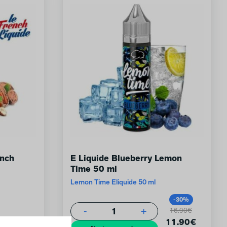
ench
E Liquide Blueberry Lemon
Time 50 ml
Lemon Time Eliquide 50 ml
-30%
1
-
+
16.90€
14.90
€
11.90
€