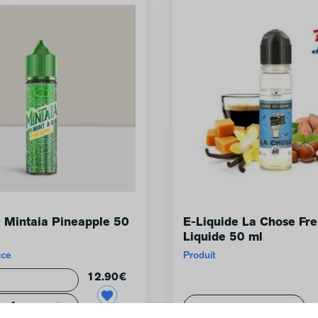
e Mintaia Pineapple 50
E-Liquide La Chose Fr
Liquide 50 ml
nce
Produit
12.90
€
+
1
1
-
+