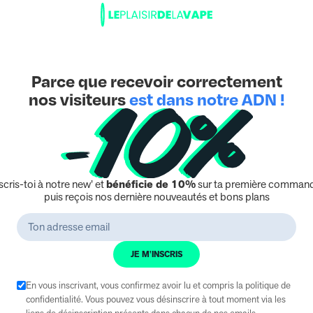
Ajouter au panier
er au panier
Parce que recevoir correctement
nos visiteurs
est dans notre ADN !
scris-toi à notre new’ et
bénéficie de 10%
sur ta première command
puis reçois nos dernière nouveautés et bons plans
JE M'INSCRIS
En vous inscrivant, vous confirmez avoir lu et compris la politique de
e Lemon Time Red Fruit
E-Liquide Lemon’Time
confidentialité. Vous pouvez vous désinscrire à tout moment via les
Strawberry 50 ml
liens de désinscription présents dans chacun de nos emails.