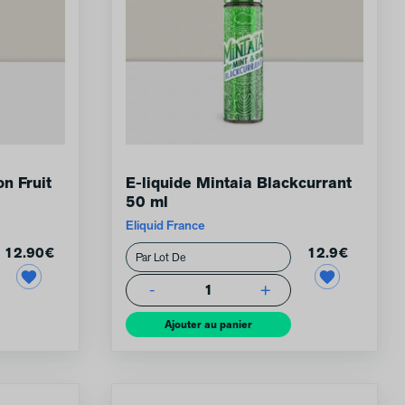
n Fruit
E-liquide Mintaia Blackcurrant
50 ml
Eliquid France
12.90
€
12.9
€
-
+
1
Ajouter au panier