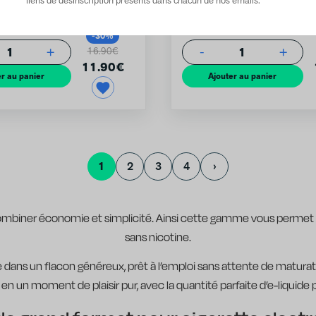
 Eliquide 50 ml
Lemon Time Eliquide 50 ml
-30%
1
1
+
-
+
16.90€
11.90
€
r au panier
Ajouter au panier
1
2
3
4
›
biner économie et simplicité. Ainsi cette gamme vous permet d
sans nicotine.
 dans un flacon généreux, prêt à l’emploi sans attente de maturat
n un moment de plaisir pur, avec la quantité parfaite d’e-liquide 