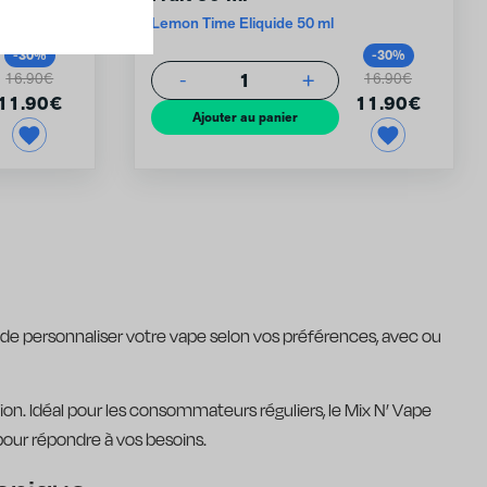
Lemon Time Eliquide 50 ml
-30%
-30%
1
-
+
16.90€
16.90€
11.90
€
11.90
€
Ajouter au panier
e personnaliser votre vape selon vos préférences, avec ou
ion. Idéal pour les consommateurs réguliers, le Mix N’ Vape
pour répondre à vos besoins.