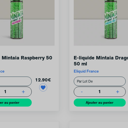
e Mintaia Raspberry 50
E-liquide Mintaia Drago
50 ml
nce
Eliquid France
12.90
€
+
-
+
1
1
er au panier
Ajouter au panier