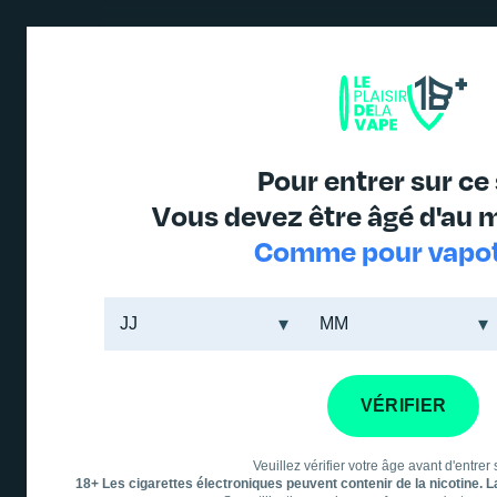
Pour entrer sur ce 
E-LIQUIDE 10ML
E-LIQUIDE GRAND FORMAT
LE MA
Vous devez être âgé d'au m
Comme pour vapote
E-liquide grand format
VÉRIFIER
Vente en ligne de cigarettes électroniques, e-li
Veuillez vérifier votre âge avant d'entrer s
Faites des économies tout en savourant intensément ave
18+ Les cigarettes électroniques peuvent contenir de la nicotine. 