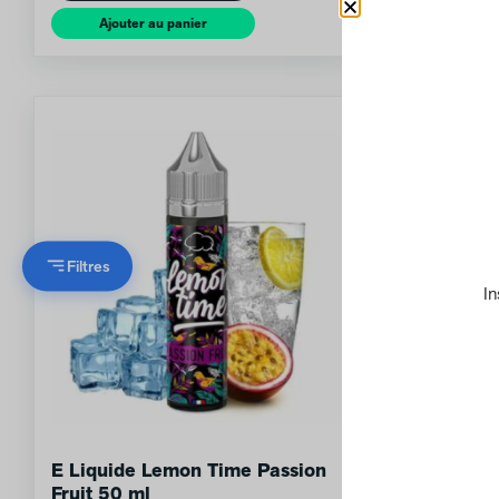
Ajouter au panier
Ajout
Filtres
In
E Liquide Lemon Time Passion
E-Liquid
Fruit 50 ml
50 ml