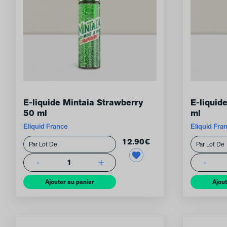
E-liquide Mintaia Strawberry
E-liquid
50 ml
ml
Eliquid France
Eliquid Fra
12.90
€
-
+
-
1
Ajouter au panier
Ajout