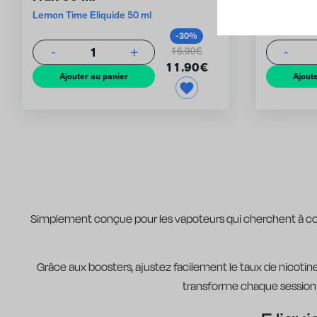
Lemon Time Eliquide 50 ml
Lemon Time
-30%
1
-
+
-
16.90€
11.90
€
Ajouter au panier
Ajoute
Simplement conçue pour les vapoteurs qui cherchent à com
Grâce aux boosters, ajustez facilement le taux de nicotine
transforme chaque session e