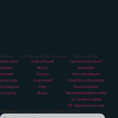
matériel
Puff rechargeable et pods
Informations
ettes-pods
X-bar cliff puff
Qui sommes-nous ?
istance
Blu 2.0
Actualités
aromiser
Elfa pro
Nos calculateurs
uches pods
Vuse reload
Questions fréquentes
t chargeurs
Veev
Nous contacter
voir pyrex
Blu bar
Rétractation après-vente
Livraison rapide
Paiement sécurisé
ABONNEZ-VOUS À NOTRE NEWSLETTER !