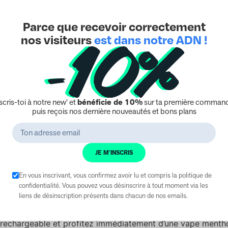
erte, mangue fraiche…
Parce que recevoir correctement
he Polaire : Expérience Rafraîchissante
nos visiteurs
est dans notre ADN !
 n’est pas qu’une saveur, c’est une invitation à redécouvrir
haque bouffée, la fraîcheur intense de la menthe envahit vo
 elle une sensation glacée exquise. C’est l’expérience parfai
up de fraîcheur durable et intense.
nce Optimisée pour Plus de Vape
scris-toi à notre new’ et
bénéficie de 10%
sur ta première command
puis reçois nos dernière nouveautés et bons plans
enance en plus par rapport aux capsules myblu, les
pods 
t votre plaisir de vapoter. Cette innovation vous assure un
pe sans interruption, en fonction de votre consommation. C’
JE M'INSCRIS
s souci, où la qualité de l’expérience prime.
 Simplifiée pour un Vapotage Instantané
En vous inscrivant, vous confirmez avoir lu et compris la politique de
confidentialité. Vous pouvez vous désinscrire à tout moment via les
liens de désinscription présents dans chacun de nos emails.
 votre capsule menthe polaire est un jeu d’enfant grâce à u
ace. Suivez simplement quelques étapes simples pour insérer
 rechargeable
et profitez immédiatement d’une vape menth