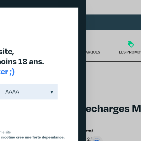
DES PRODUITS JUSQU'À -30% DANS L'ONGLET PROMO
site,
TÉRIEL
PUFF & PODS
NOS MARQUES
LES PROMO
oins 18 ans.
r ;)
 RECHARGES MENTHE POLAIRE (PACK DE 2)
Blu 2.0 Recharges M
2)
 le site.
a nicotine crée une forte dépendance.
MARQUE :
BLU
BLU 2.0