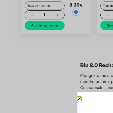
8.39
€
-
+
-
1
Ajouter au panier
Ajo
Blu 2.0 Rech
Plongez dans une
menthe polaire, p
Ces capsules, ex
de vape mentholé
1.9 ml de e-liqui
remarquable adap
Les capsules Blu