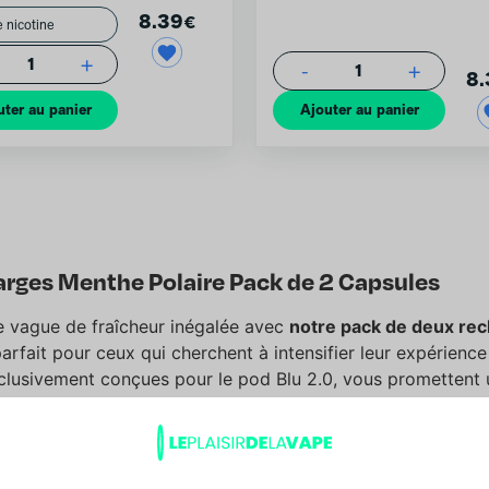
8.39
€
+
1
-
+
1
8.
uter au panier
Ajouter au panier
arges Menthe Polaire Pack de 2 Capsules
 vague de fraîcheur inégalée avec
notre pack de deux re
arfait pour ceux qui cherchent à intensifier leur expérienc
clusivement conçues pour le pod Blu 2.0, vous promettent
e et glaciale dès la première inhalation. Avec une conten
de
, cette cigarette électronique rechargeable offre une au
tée à tous les profils de vapoteurs, des plus occasionnels 
2.0 offrent une large palette de saveurs comme
Myrtille Gl