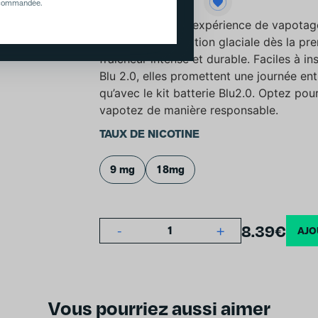
recommandée.
Revitalisez votre expérience de vapotag
(1 avis)
Offrant une sensation glaciale dès la pr
fraîcheur intense et durable. Faciles à i
Blu 2.0, elles promettent une journée enti
qu’avec le
kit batterie Blu2.0
. Optez pour
vapotez de manière responsable.
TAUX DE NICOTINE
9 mg
18mg
8.39
€
-
+
1
AJO
Vous pourriez aussi aimer