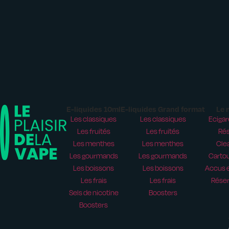
E-liquides 10ml
E-liquides Grand format
Le 
Les classiques
Les classiques
Ecigar
Les fruités
Les fruités
Rés
Les menthes
Les menthes
Cle
Les gourmands
Les gourmands
Carto
Les boissons
Les boissons
Accus e
Les frais
Les frais
Réser
Sels de nicotine
Boosters
Boosters