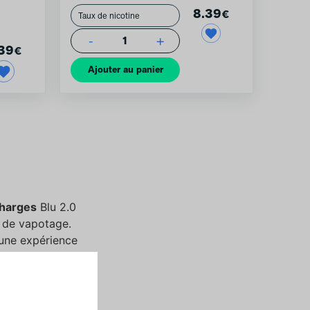
8.39
€
-
+
1
39
€
Ajouter au panier
charges
Blu 2.0
e de vapotage.
 une expérience
ance généreuse de
tonomie
aux plus assidus.
acée
, Fraise