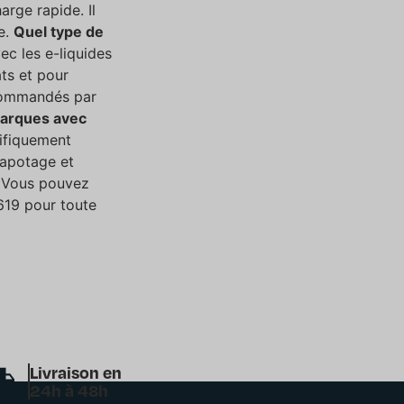
rge rapide. Il
e.
Quel type de
ec les e-liquides
ts et pour
ecommandés par
 marques avec
ifiquement
vapotage et
Vous pouvez
 619 pour toute
Livraison en
24h à 48h