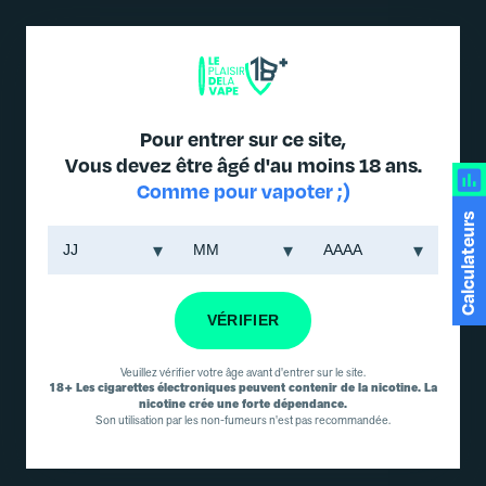
DES PRODUITS JUSQU'À -30% DANS L'ONGLET PROMO
Pour entrer sur ce site,
Vous devez être âgé d'au moins 18 ans.
Comme pour vapoter ;)
ACCUEIL
/
PUFF RECHARGEABLE ET
Calculateurs
PODS
/
ELFBAR
/ CAPSULE POD ELFA PRO PASTÈQUE (X2)
ELFBAR
Capsule Pod Elfa
Pro Pastèque
VÉRIFIER
(x2) Elfbar
ELFBAR
Veuillez vérifier votre âge avant d'entrer sur le site.
18+ Les cigarettes électroniques peuvent contenir de la nicotine. La
MARQUE :
POD ELFA
nicotine crée une forte dépendance.
ELFBAR
Son utilisation par les non-fumeurs n'est pas recommandée.
Plongez dans la fraîcheur
estivale avec la capsule