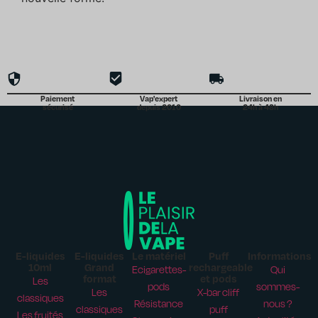
Paiement
Vap'expert
Livraison en
sécurisé
depuis 2010
24h à 48h
E-liquides
E-liquides
Le matériel
Puff
Informations
10ml
Grand
rechargeable
Ecigarettes-
Qui
format
et pods
Les
pods
sommes-
Les
X-bar cliff
classiques
Résistance
nous ?
classiques
puff
Les fruités