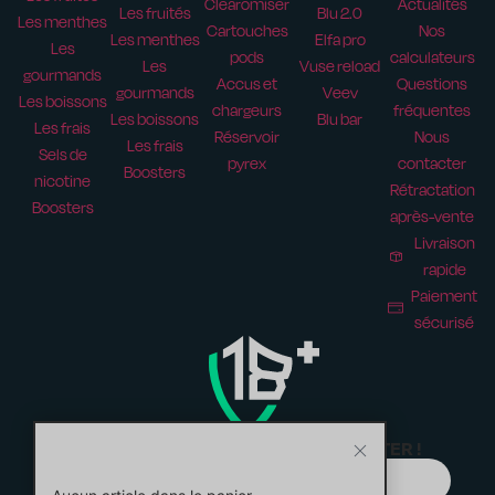
Clearomiser
Actualités
Les fruités
Blu 2.0
Les menthes
Cartouches
Nos
Les menthes
Elfa pro
Les
pods
calculateurs
Les
Vuse reload
gourmands
Accus et
Questions
gourmands
Veev
Les boissons
chargeurs
fréquentes
Les boissons
Blu bar
Les frais
Réservoir
Nous
Les frais
Sels de
pyrex
contacter
Boosters
nicotine
Rétractation
Boosters
après-vente
Livraison
rapide
Paiement
sécurisé
ABONNEZ-VOUS À NOTRE NEWSLETTER !