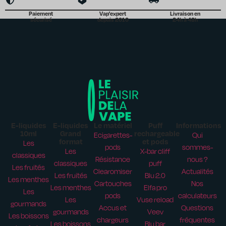
Paiement
Vap'expert
Livraison en
sécurisé
depuis 2010
24h à 48h
E-liquides
E-liquides
Le matériel
Puff
Informations
10ml
Grand
rechargeable
Ecigarettes-
Qui
format
et pods
Les
pods
sommes-
Les
X-bar cliff
classiques
Résistance
nous ?
classiques
puff
Les fruités
Clearomiser
Actualités
Les fruités
Blu 2.0
Les menthes
Cartouches
Nos
Les menthes
Elfa pro
Les
pods
calculateurs
Les
Vuse reload
gourmands
Accus et
Questions
gourmands
Veev
Les boissons
chargeurs
fréquentes
Les boissons
Blu bar