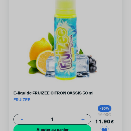
E-liquide FRUIZEE CITRON CASSIS 50 ml
FRUIZEE
-30%
16.90€
-
+
1
11.90
€
Ajouter au panier