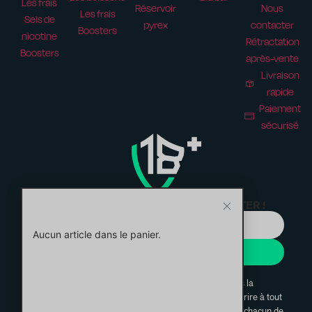
Les frais
Réservoir
Nous
Les frais
Sels de
pyrex
contacter
Boosters
nicotine
Rétractation
Boosters
après-vente
Livraison
rapide
Paiement
sécurisé
ABONNEZ-VOUS À NOTRE NEWSLETTER !
Aucun article dans le panier.
JE M'INSCRIS
En vous inscrivant, vous confirmez avoir lu et compris la
politique de confidentialité. Vous pouvez vous désinscrire à tout
moment via les liens de désinscription présents dans chacun de