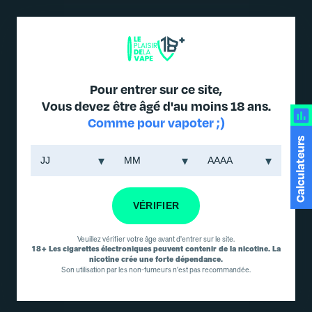
DES PRODUITS JUSQU'À -30% DANS L'ONGLET PROMO
Pour entrer sur ce site,
Vous devez être âgé d'au moins 18 ans.
Comme pour vapoter ;)
ACCUEIL
/
E-LIQUIDE GRAND FORMAT
/
LES FRAIS
/ E-LIQUIDE
Calculateurs
FRUIZEE CASSIS MANGUE 50ML
E-liquide FRUIZEE
CASSIS MANGUE
50ml
VÉRIFIER
,
LES FRAIS
LES FRUITÉS
MARQUE :
FRUIZEE
Veuillez vérifier votre âge avant d'entrer sur le site.
18+ Les cigarettes électroniques peuvent contenir de la nicotine. La
nicotine crée une forte dépendance.
Son utilisation par les non-fumeurs n'est pas recommandée.
-
+
1
11.90
€