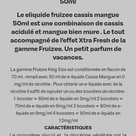
50ml
Le eliquide fruizee cassis mangue
50ml est une combinaison de cassis
acidulé et mangue bien mure . Le tout
accompagné de l’effet Xtra Fresh de la
gamme Fruizee. Un petit parfum de
vacances.
La gamme Fruizee King Size est conditionnée en flacon de
70 ml , rempli avec 50 ml de e-liquide Cassis Mangue en 0
mg/ml de nicotine . Pour obtenir un e-liquide avec de la
nicotine il suffit de rajouter un ou des boosters de nicotine .
1 booster = 60ml de e-liquide en 3mg/ml 2 boosters =
70ml de e-liquide en 6mg/ml 3 boosters = 80ml de e-
liquide en 9mg/ml 4 boosters = 90ml de e-liquide en
12mg/ml
CARACTÉRISTIQUES
Le propylène glycol et la glycérine végétale ont la