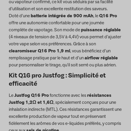
ou vapoteur confirmé, ce kit vous séduira par sa facilité
d’utilisation et son excellente restitution des saveurs.
Doté d’une
batterie intégrée de 900 mAh
, le
Q16 Pro
offre une autonomie confortable pour une journée
complète de vapotage. Son mode de
puissance réglable
(4 niveaux de tension de 3,5V à 4,4V) vous permet d’ajuster
votre vape selon vos préférences. Grâce à son
clearomiseur Q16 Pro 1,9 ml
, vous bénéficiez d’un
remplissage pratique par le haut et d’un
airflow réglable
pour personnaliser le tirage, qu’il soit serré ou plus aérien.
Kit Q16 pro Justfog : Simplicité et
efficacité
Le
Justfog Q16 Pro
fonctionne avec les
résistances
Justfog 1,2Ω et 1,6Ω
, spécialement conçues pour une
inhalation indirecte (MTL). Ces résistances garantissent une
excellente production de vapeur tout en préservant
fidèlement les arômes de vos e-liquides préférés, y compris
ceux aux
sels de nicotine
.