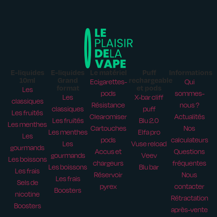
E-liquides
E-liquides
Le matériel
Puff
Informations
10ml
Grand
rechargeable
Ecigarettes-
Qui
format
et pods
Les
pods
sommes-
Les
X-bar cliff
classiques
Résistance
nous ?
classiques
puff
Les fruités
Clearomiser
Actualités
Les fruités
Blu 2.0
Les menthes
Cartouches
Nos
Les menthes
Elfa pro
Les
pods
calculateurs
Les
Vuse reload
gourmands
Accus et
Questions
gourmands
Veev
Les boissons
chargeurs
fréquentes
Les boissons
Blu bar
Les frais
Réservoir
Nous
Les frais
Sels de
pyrex
contacter
Boosters
nicotine
Rétractation
Boosters
après-vente