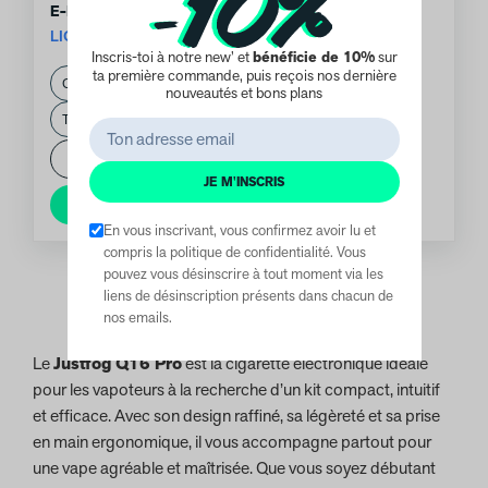
E-LIQUIDE PECHE LIQUIDEO 10ML
LIQUIDEO EVOLUTION
Inscris-toi à notre new’ et
bénéficie de 10%
sur
ta première commande, puis reçois nos dernière
4.50
€
nouveautés et bons plans
-
+
1
JE M'INSCRIS
Ajouter au panier
En vous inscrivant, vous confirmez avoir lu et
compris la politique de confidentialité. Vous
pouvez vous désinscrire à tout moment via les
liens de désinscription présents dans chacun de
nos emails.
Le
Justfog Q16 Pro
est la cigarette électronique idéale
pour les vapoteurs à la recherche d’un kit compact, intuitif
et efficace. Avec son design raffiné, sa légèreté et sa prise
en main ergonomique, il vous accompagne partout pour
une vape agréable et maîtrisée. Que vous soyez débutant