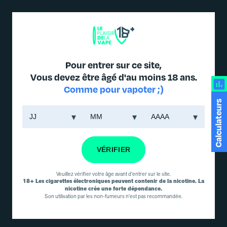
DES PRODUITS JUSQU'À -30% DANS L'ONGLET PROMO
Pour entrer sur ce site,
Vous devez être âgé d'au moins 18 ans.
Comme pour vapoter ;)
ACCUEIL
/
LE MATÉRIEL
/
ECIGARETTES-PODS
/ KIT Q16 PRO
Calculateurs
JUSTFOG
Kit Q16 Pro
Justfog
ECIGARETTES-PODS
VÉRIFIER
MARQUE :
FUSTFOG
Optez pour le Justfog
Veuillez vérifier votre âge avant d'entrer sur le site.
18+ Les cigarettes électroniques peuvent contenir de la nicotine. La
Q16 Pro, un kit compact,
nicotine crée une forte dépendance.
léger et ultra-simple à
Son utilisation par les non-fumeurs n'est pas recommandée.
utiliser, idéal pour les
vapoteurs débutants et