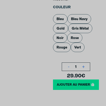
COULEUR
Bleu
Bleu Navy
Gold
Gris Métal
Noir
Rose
Rouge
Vert
-
+
1
29.90
€
AJOUTER AU PANIER