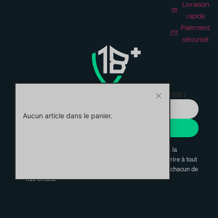
Livraison
rapide
Paiement
sécurisé
ABONNEZ-VOUS À NOTRE NEWSLETTER !
Aucun article dans le panier.
JE M'INSCRIS
En vous inscrivant, vous confirmez avoir lu et compris la
politique de confidentialité. Vous pouvez vous désinscrire à tout
moment via les liens de désinscription présents dans chacun de
nos emails.