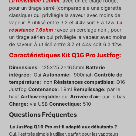
La résistance 1.2ohm
,
avec un cerclage rouge,
pour un tirage serré (comparable à une cigarette
classique) qui privilégie la saveur avec moins de
vapeur. À utilisé entre 3.2 et 4.4v soit 6 à 12w.
La
résistance 1.6ohm
:
avec un cerclage noir , pour
un tirage aérien qui privilégie la vapeur avec moins
de saveur. À utilisé entre 3.2 et 4.4v soit 6 à 12w.
Caractéristiques Kit Q16 Pro Justfog:
Dimensions:
125×25.2×16.5mm
Batterie
intégrée:
Oui
Autonomie:
900mah
Contrôle de
température:
non
Résistances compatibles:
Q16
Justfog
Contenance:
1.9ml
Remplissage:
par le
haut
Airflow réglable:
oui
Arrivée d’air:
par le bas
Charge:
via USB
Connectique:
510
Questions Fréquentes
Le Justfog Q16 Pro est-il adapté aux débutants ?
Oui, il est très simple à utiliser, parfait pour les vapoteurs