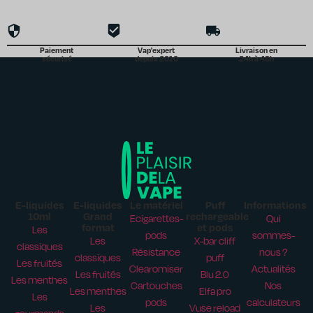
Paiement
Vap'expert
Livraison en
sécurisé
depuis 2010
24h à 48h
E-liquides
E-liquides
Le matériel
Puff
Informations
10ml
Grand
rechargeable
Ecigarettes-
Qui
format
et pods
Les
pods
sommes-
Les
X-bar cliff
classiques
Résistance
nous ?
classiques
puff
Les fruités
Clearomiser
Actualités
Les fruités
Blu 2.0
Les menthes
Cartouches
Nos
Les menthes
Elfa pro
Les
pods
calculateurs
Les
Vuse reload