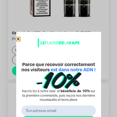
Capsule Pod Elfa Pro Classic Creme (x2) Elfbar
POD ELFA ELFBAR
8.40
€
-
+
1
Parce que recevoir correctement
nos visiteurs
est dans notre ADN !
Ajouter au panier
Inscris-toi à notre new’ et
bénéficie de 10%
sur
ta première commande, puis reçois nos dernière
nouveautés et bons plans