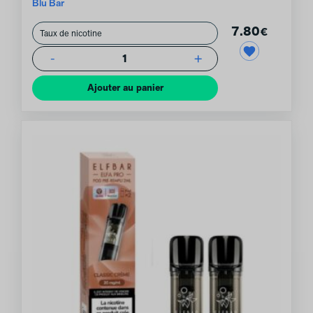
Blu Bar
7.80
€
-
+
1
Ajouter au panier