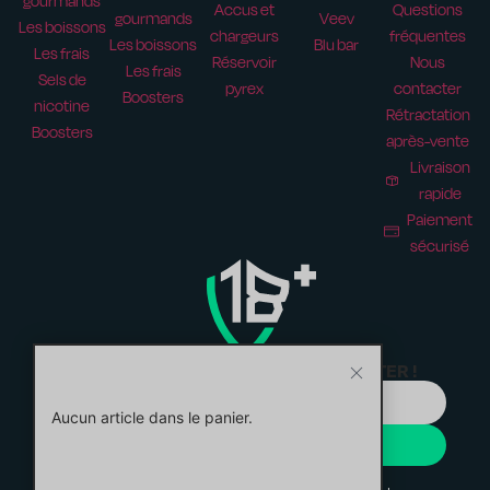
gourmands
Accus et
Questions
gourmands
Veev
Les boissons
chargeurs
fréquentes
Les boissons
Blu bar
Les frais
Réservoir
Nous
Les frais
Sels de
pyrex
contacter
Boosters
nicotine
Rétractation
Boosters
après-vente
Livraison
rapide
Paiement
sécurisé
ABONNEZ-VOUS À NOTRE NEWSLETTER !
Aucun article dans le panier.
JE M'INSCRIS