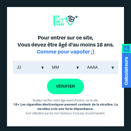
DES PRODUITS JUSQU'À -30% DANS L'ONGLET PROMO
Pour entrer sur ce site,
Vous devez être âgé d'au moins 18 ans.
Comme pour vapoter ;)
ACCUEIL
/
PUFF RECHARGEABLE ET PODS
/
BIG PUFF
Calculateurs
RELOAD
/ KIT SOLO BATTERIE BIG PUFF RELOAD
Kit Solo Batterie
Big Puff Reload
,
BIG PUFF RELOAD
PUFF
VÉRIFIER
RECHARGEABLE ET PODS
Rentrez dans l’univers du
Veuillez vérifier votre âge avant d'entrer sur le site.
18+ Les cigarettes électroniques peuvent contenir de la nicotine. La
vapotage avec le Kit
nicotine crée une forte dépendance.
Solo Batterie Big Puff
Son utilisation par les non-fumeurs n'est pas recommandée.
Reload, une révolution
pour les amateurs de