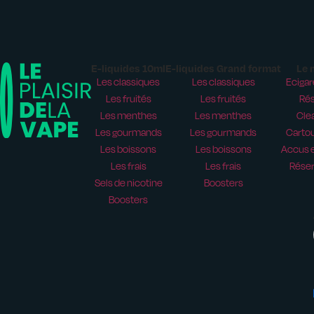
E-liquides 10ml
E-liquides Grand format
Le 
Les classiques
Les classiques
Ecigar
Les fruités
Les fruités
Rés
Les menthes
Les menthes
Cle
Les gourmands
Les gourmands
Carto
Les boissons
Les boissons
Accus e
Les frais
Les frais
Réser
Sels de nicotine
Boosters
Boosters