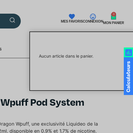
0
MES FAVORIS
CONNEXION
MON PANIER
S
Aucun article dans le panier.
Calculateurs
n Wpuff Pod System
agon Wpuff, une exclusivité Liquideo de la
l, disponible en 0.9% et 1.7% de nicotine,