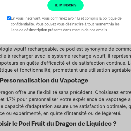
Dragon Wpuff est une véritable célébration gustative. Son g
JE M'INSCRIS
u dragon, accompagné d’une touche de fraîcheur, ravit les pa
En vous inscrivant, vous confirmez avoir lu et compris la politique de
e en son genre transforme chaque bouffée en un moment de 
confidentialité. Vous pouvez vous désinscrire à tout moment via les
ces subtiles et rafraîchissantes qui captivent dès le premie
liens de désinscription présents dans chacun de nos emails.
Avancée pour une Expérience Sans Égale
ologie wpuff rechargeable, ce pod est synonyme de commo
le à recharger avec le système recharge wpuff, il représent
apoteurs en quête d’efficacité et de satisfaction continue. 
étique et fonctionnalité, promettant une utilisation agréable
et Personnalisation du Vapotage
ragon offre une flexibilité sans précédent. Choisissez entre
 et 1.7% pour personnaliser votre expérience de vapotage s
te capacité d’adaptation assure une satisfaction optimale,
ce ou expérimenté, en quête d’intensité ou de légèreté.
sir le Pod Fruit du Dragon de Liquideo ?