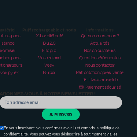
matériel
Puff rechargeable et pods
Informations
ettes-pods
X-bar cliff puff
Qui sommes-nous ?
istance
Blu 2.0
Actualités
aromiser
Elfa pro
Nos calculateurs
uches pods
Vuse reload
Questions fréquentes
t chargeurs
Veev
Nous contacter
voir pyrex
Blu bar
Rétractation après-vente
Livraison rapide
Paiement sécurisé
ABONNEZ-VOUS À NOTRE NEWSLETTER !
JE M'INSCRIS
En vous inscrivant, vous confirmez avoir lu et compris la politique de
confidentialité. Vous pouvez vous désinscrire à tout moment via les