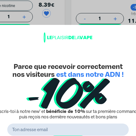
8.39
€
-
16
+
1
-
+
1
11
uter au panier
Ajouter au panier
Parce que recevoir correctement
nos visiteurs
est dans notre ADN !
 Dragon Wpuff : Une Invitation au Vapotage E
uire par le Pod Fruit du Dragon Wpuff, une création except
enant à la prestigieuse gamme Wpuff Pod System. Offert e
e nicotine, 0.9% et 1.7%, ce pod de 2ml promet une expér
scris-toi à notre new’ et
bénéficie de 10%
sur ta première command
 sa combinaison de saveurs juteuses et d’une fraîcheur sais
puis reçois nos dernière nouveautés et bons plans
e évasion vers des contrées exotiques.
se et Fraîcheur Envoûtante