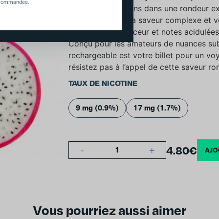
recommandée.
enveloppe vos sens dans une rondeur exq
inhalation libère la saveur complexe et v
parfaitement douceur et notes acidulée
Conçu pour les amateurs de nuances subt
rechargeable est votre billet pour un vo
résistez pas à l’appel de cette saveur ro
TAUX DE NICOTINE
9 mg (0.9%)
17 mg (1.7%)
4.80
€
-
+
1
AJO
Vous pourriez aussi aimer