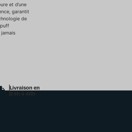
eure et d’une
ence, garantit
chnologie de
puff
 jamais
Livraison en
24h à 48h