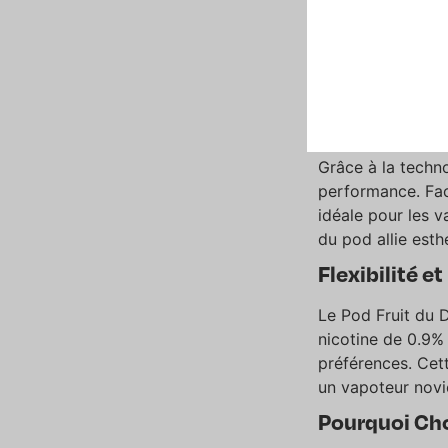
Le Pod Fruit du 
juteux de fruit d
expérience uniqu
révélant des nuan
Technologie 
Grâce à la techn
performance. Faci
idéale pour les v
du pod allie esth
Flexibilité 
Le Pod Fruit du D
nicotine de 0.9%
préférences. Cet
un vapoteur novi
Pourquoi Choi