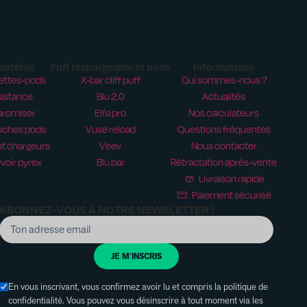
matériel
Puff rechargeable et pods
Informations
ettes-pods
X-bar cliff puff
Qui sommes-nous ?
istance
Blu 2.0
Actualités
aromiser
Elfa pro
Nos calculateurs
uches pods
Vuse reload
Questions fréquentes
t chargeurs
Veev
Nous contacter
voir pyrex
Blu bar
Rétractation après-vente
Livraison rapide
Paiement sécurisé
ABONNEZ-VOUS À NOTRE NEWSLETTER !
JE M'INSCRIS
En vous inscrivant, vous confirmez avoir lu et compris la politique de
confidentialité. Vous pouvez vous désinscrire à tout moment via les