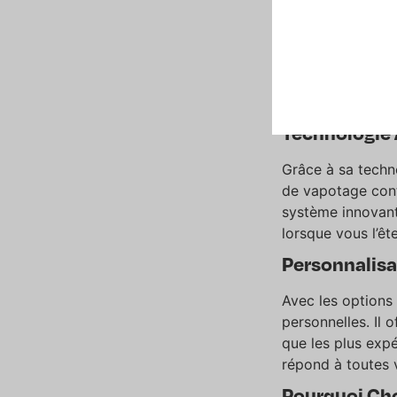
Une Expérie
Le Pod fruits rou
l’acidité de la fr
dans une seule bo
fruitée qui persi
Technologie 
Grâce à sa techn
de vapotage cont
système innovant
lorsque vous l’ête
Personnalisa
Avec les options
personnelles. Il o
que les plus exp
répond à toutes 
Pourquoi Cho