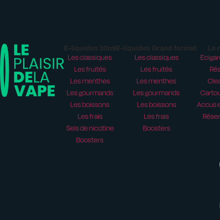
E-liquides 10ml
E-liquides Grand format
Le 
Les classiques
Les classiques
Ecigar
Les fruités
Les fruités
Rés
Les menthes
Les menthes
Cle
Les gourmands
Les gourmands
Carto
Les boissons
Les boissons
Accus e
Les frais
Les frais
Réser
Sels de nicotine
Boosters
Boosters