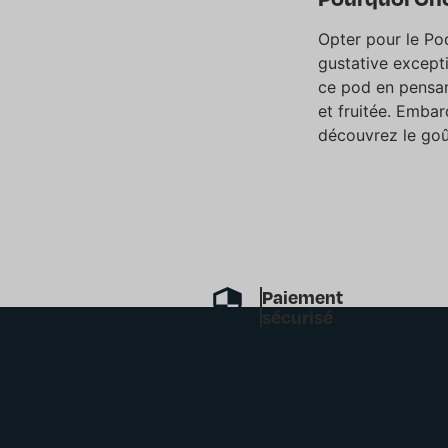
Opter pour le Po
gustative except
ce pod en pensan
et fruitée. Emba
découvrez le goût
Paiement
sécurisé