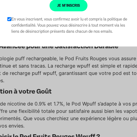
nce Gustative Incomparable
JE M'INSCRIS
ges délivre un mélange parfait de saveurs. Imaginez la douc
En vous inscrivant, vous confirmez avoir lu et compris la politique de
amboise, la richesse de la cerise, et la subtilité de la mûre, 
confidentialité. Vous pouvez vous désinscrire à tout moment via les
uffée. Ce mélange succulent et juteux éveille les sens, off
liens de désinscription présents dans chacun de nos emails.
ste longtemps après l’inhalation.
Avancée pour une Satisfaction Durable
ologie puff rechargeable, le Pod Fruits Rouges vous assure
inue et sans tracas. La recharge wpuff est simple et rapide
 de recharge puff wpuff, garantissant que votre pod est to
s.
tion à votre Goût
 de nicotine de 0.9% et 1.7%, le Pod Wpuff s’adapte à vos p
ffre une flexibilité totale pour satisfaire aussi bien les vap
érimentés. Que vous cherchiez une expérience légère ou plu
vos envies.
isir le Pod Fruits Rouges Wpuff ?