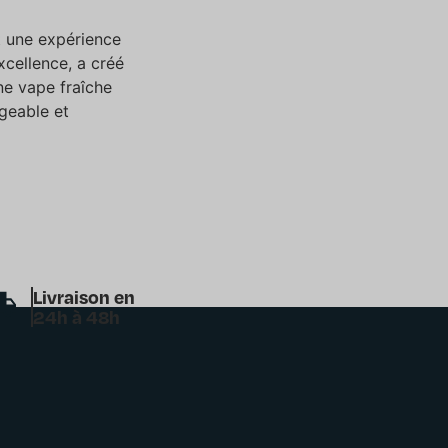
t une expérience
xcellence, a créé
ne vape fraîche
geable et
Livraison en
24h à 48h