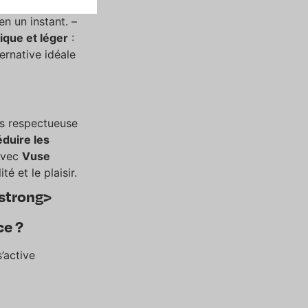
pareil et de
en un instant. –
que et léger
:
ernative idéale
us respectueuse
éduire les
Avec
Vuse
é et le plaisir.
/strong>
ce ?
s’active