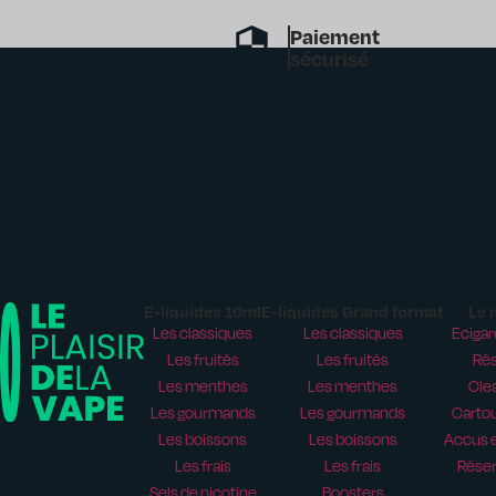
Paiement
sécurisé
E-liquides 10ml
E-liquides Grand format
Le 
Les classiques
Les classiques
Ecigar
Les fruités
Les fruités
Rés
Les menthes
Les menthes
Cle
Les gourmands
Les gourmands
Carto
Les boissons
Les boissons
Accus e
Les frais
Les frais
Réser
Sels de nicotine
Boosters