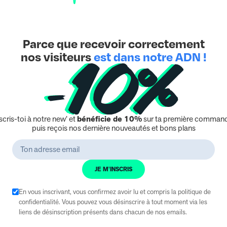
iwi, Raisin ice,
Framboise
, Pastéque….
tense : Raisin Sucré et Fraîcheur Ice
Parce que recevoir correctement
e Reload 1000
Raisin Ice
séduit par son mélange harmonie
nos visiteurs
est dans notre ADN !
offre une
explosion de raisin mûr
, aux notes sucrées et lé
 d’une
vague de fraîcheur glaciale
qui prolonge le plaisir e
sucré
, parfaitement restitué pour une sensation naturelle. –
rte un effet rafraîchissant en fin d’inhalation. –
Un équilibre
ée et fraîcheur vivifiante. Idéale pour les amateurs de
vape
scris-toi à notre new’ et
bénéficie de 10%
sur ta première command
e recharge promet une expérience sensorielle intense et raf
puis reçois nos dernière nouveautés et bons plans
tionnelle : Jusqu’à 1000 Bouffées
Avec
Vuse Reload 100
tonomie prolongée
et d’une vape sans interruption. Chaq
’à 1000 bouffées. Ainsi
ce qui le rend plus économique et 
avancée
, cette
capsule pré-remplie
garantit une restitutio
JE M'INSCRIS
roduction de vapeur constante.
En vous inscrivant, vous confirmez avoir lu et compris la politique de
Pratique et Facile à Utiliser
confidentialité. Vous pouvez vous désinscrire à tout moment via les
liens de désinscription présents dans chacun de nos emails.
e Reload 1000
est spécialement conçue pour s’adapter à 