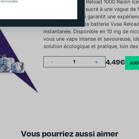
La recharge Vuse Reload 1000 Raisin Ice, 
recommandée.
douceur du raisin sucré à une vague de f
ce pod pré-rempli garantit une expérienc
Compatible avec la batterie Vuse Reload, i
instantanée. Disponible en 10 mg de nicot
vous une vape intense et savoureuse, idé
solution écologique et pratique, loin des 
4.49
€
-
+
1
AJO
Vous pourriez aussi aimer