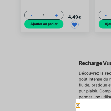
-
+
-
1
4.49
€
Ajouter au panier
Ajo
Recharge Vus
Découvrez la
rec
goût intense du r
fluide, pratique 
pur plaisir. Comp
permet une utilis
débutant ou exp
et fruitée tout a