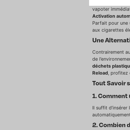
Reload
. Son
inst
vapoter immédia
Activation auto
Parfait pour une
aux cigarettes él
Une Alternat
Contrairement a
de l’environnemen
déchets plastiq
Reload
, profitez
Tout Savoir 
1. Comment u
Il suffit d’insére
automatiquement 
2. Combien d