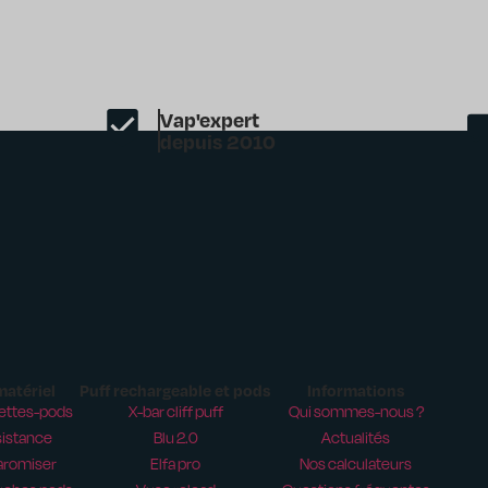
Vap'expert
depuis 2010
matériel
Puff rechargeable et pods
Informations
ettes-pods
X-bar cliff puff
Qui sommes-nous ?
istance
Blu 2.0
Actualités
aromiser
Elfa pro
Nos calculateurs