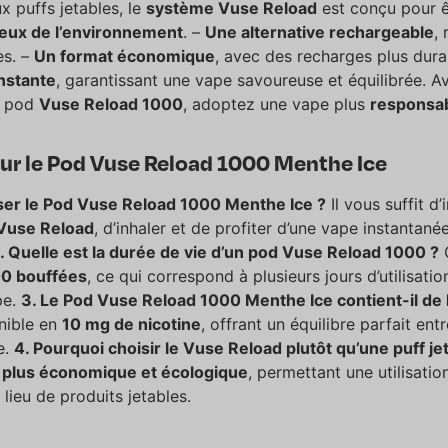
x puffs jetables, le
système Vuse Reload
est conçu pour 
ueux de l’environnement
. –
Une alternative rechargeable
, 
es. –
Un format économique
, avec des recharges plus dura
nstante
, garantissant une vape savoureuse et équilibrée. A
r pod
Vuse Reload 1000
, adoptez une vape plus
responsa
sur le Pod Vuse Reload 1000 Menthe Ice
iser le Pod Vuse Reload 1000 Menthe Ice ?
Il vous suffit d’
 Vuse Reload
, d’inhaler et de profiter d’une vape instantané
. Quelle est la durée de vie d’un pod Vuse Reload 1000 ?
00 bouffées
, ce qui correspond à plusieurs jours d’utilisati
pe.
3. Le Pod Vuse Reload 1000 Menthe Ice contient-il de l
nible en
10 mg de nicotine
, offrant un équilibre parfait ent
e.
4. Pourquoi choisir le Vuse Reload plutôt qu’une puff je
t
plus économique et écologique
, permettant une utilisati
lieu de produits jetables.