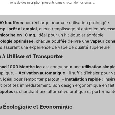
liens de désinscription présents dans chacun de nos emails.
oad 1000
est conçu pour offrir une
grande autonomie
et u
00 bouffées
par recharge pour une utilisation prolongée.
pli prêt à l’emploi
, aucun remplissage ni entretien nécessa
nicotine en 10 mg
, idéal pour un hit doux et agréable.
ologie optimisée
, chaque bouffée délivre une
vapeur cons
us assurant une expérience de vape de qualité supérieure.
 à Utiliser et Transporter
oad 1000 Menthe Ice
est conçu pour une
utilisation simple
pliqué. –
Activation automatique
: il suffit d’inhaler pour 
r
, idéal pour l’emporter partout. –
Installation rapide
: insér
 et profitez immédiatement. Son design ergonomique en fai
vapoteurs
cherchant une alternative pratique et performant
us Écologique et Économique