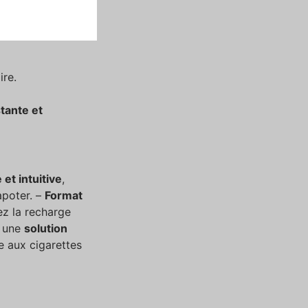
ne utilisation
ire.
tante et
 et intuitive
,
vapoter. –
Format
ez la recharge
t une
solution
e aux cigarettes