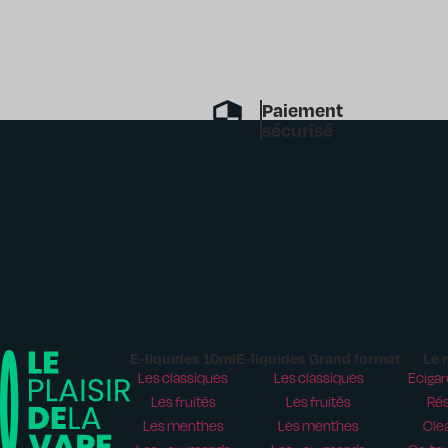
Paiement
sécurisé
E-liquides 10ml
E-liquides Grand format
Le 
Les classiques
Les classiques
Ecigar
Les fruités
Les fruités
Rés
Les menthes
Les menthes
Cle