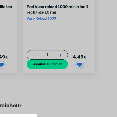
lle Ice
Pod Vuse reload 1000 raisin ice 1
recharge 10 mg
Vuse Reload 1000
-
+
1
49
4.49
€
€
Ajouter au panier
raîcheur