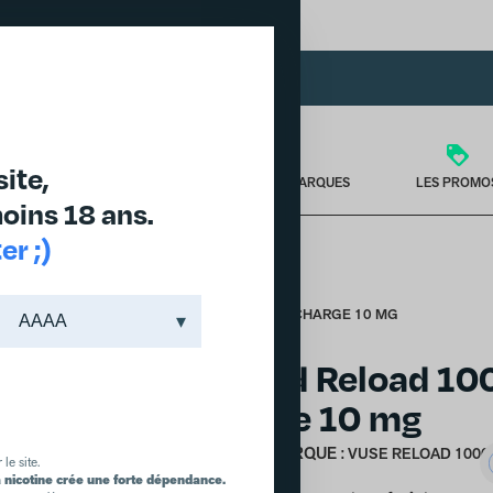
DES PRODUITS JUSQU'À -30% DANS L'ONGLET PROMO
site,
TÉRIEL
PUFF & PODS
NOS MARQUES
LES PROMO
oins 18 ans.
r ;)
/ VUSE POD RELOAD 1000 MENTHE ICE 1 RECHARGE 10 MG
Vuse Pod Reload 10
Recharge 10 mg
MARQUE :
VUSE RELOAD
VUSE RELOAD 1000
 le site.
a nicotine crée une forte dépendance.