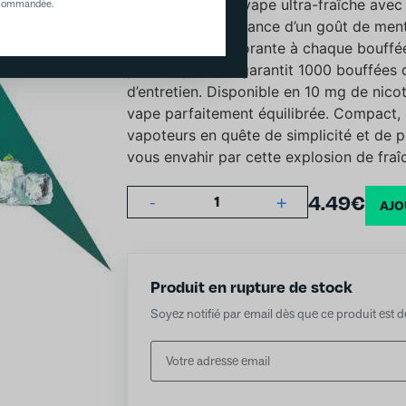
Offrez-vous une vape ultra-fraîche avec
recommandée.
Savourez la puissance d’un goût de ment
expérience revigorante à chaque bouffée
pré-rempli vous garantit 1000 bouffées 
d’entretien. Disponible en 10 mg de nicot
vape parfaitement équilibrée. Compact, é
vapoteurs en quête de simplicité et de
vous envahir par cette explosion de fra
4.49
€
-
+
1
AJO
Produit en rupture de stock
Soyez notifié par email dès que ce produit est 