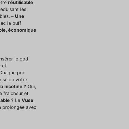
être
réutilisable
réduisant les
bles. –
Une
vec la
puff
ble, économique
insérer le pod
e et
Chaque pod
on selon votre
a nicotine ?
Oui,
re fraîcheur et
table ?
Le
Vuse
on prolongée avec