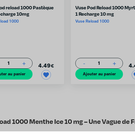
od reload 1000 Pastèque
Vuse Pod Reload 1000 Myrti
recharge 10mg
1 Recharge 10 mg
load 1000
Vuse Reload 1000
+
-
+
1
1
4.49
4.
€
uter au panier
Ajouter au panier
oad 1000 Menthe Ice 10 mg – Une Vague de F