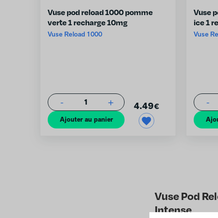
Vuse pod reload 1000 pomme
Vuse p
verte 1 recharge 10mg
ice 1 
Vuse Reload 1000
Vuse Re
-
+
-
1
4.49
€
Ajouter au panier
Ajo
Vuse Pod Rel
Intense