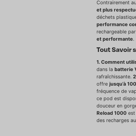
Contrairement au
et plus respect
déchets plastiqu
performance co
rechargeable pa
et performante
.
Tout Savoir 
1. Comment util
dans la
batterie
rafraîchissante.
2
offre
jusqu’à 10
fréquence de va
ce pod est dispo
douceur en gorg
Reload 1000
es
des recharges au 