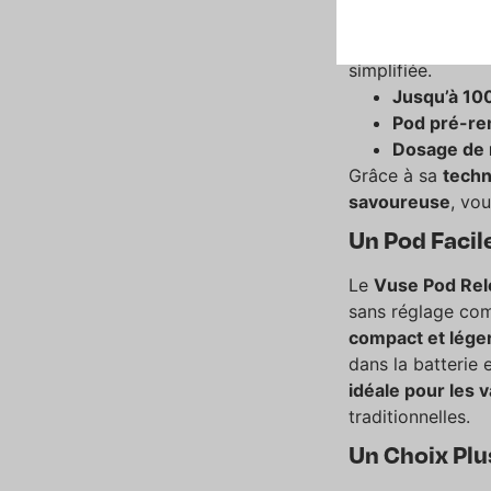
Le
Pod Vuse Rel
simplifiée.
Jusqu’à 10
Pod pré-rem
Dosage de 
Grâce à sa
techn
savoureuse
, vo
Un Pod Facile
Le
Vuse Pod Rel
sans réglage com
compact et lége
dans la batterie
idéale pour les 
traditionnelles.
Un Choix Pl